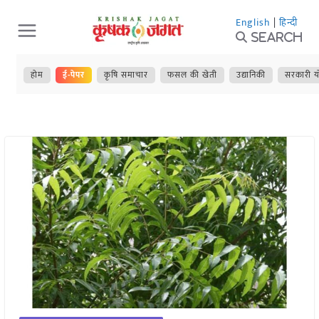
Skip
English
|
हिन्दी
to
Search
content
होम
ई-पेपर
कृषि समाचार
फसल की खेती
उद्यानिकी
सरकारी य