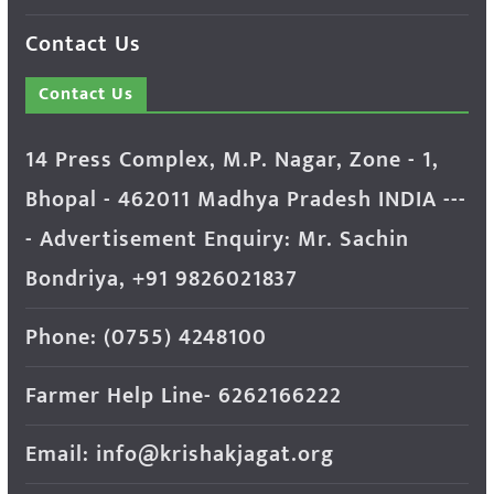
Contact Us
Contact Us
14 Press Complex, M.P. Nagar, Zone - 1,
Bhopal - 462011 Madhya Pradesh INDIA ---
- Advertisement Enquiry: Mr. Sachin
Bondriya, +91 9826021837
Phone: (0755) 4248100
Farmer Help Line- 6262166222
Email: info@krishakjagat.org