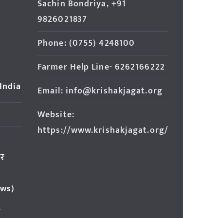
Sachin Bondriya, +91
9826021837
Phone: (0755) 4248100
Farmer Help Line- 6262166222
 India
Email: info@krishakjagat.org
Website:
https://www.krishakjagat.org/
ार
ews)
र