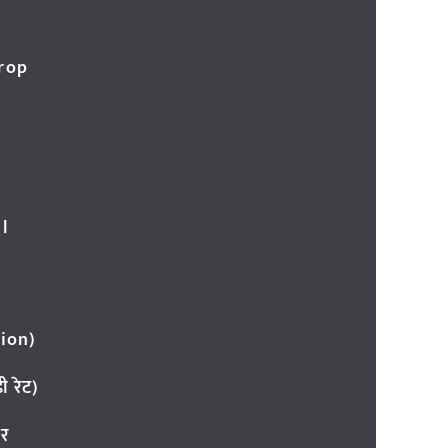
Crop
l
ion)
 रेट)
ार