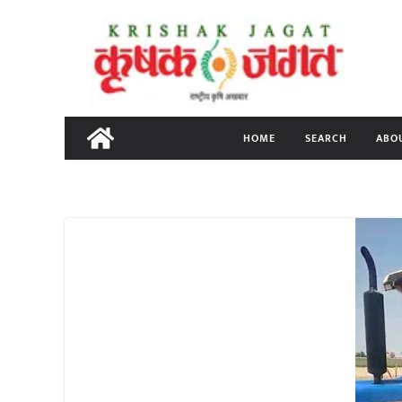
Skip
to
content
HOME
SEARCH
ABO