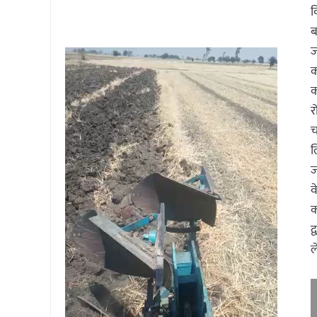
व
ब
ज
क
क
र
च
ल
ज
व
क
द
ल