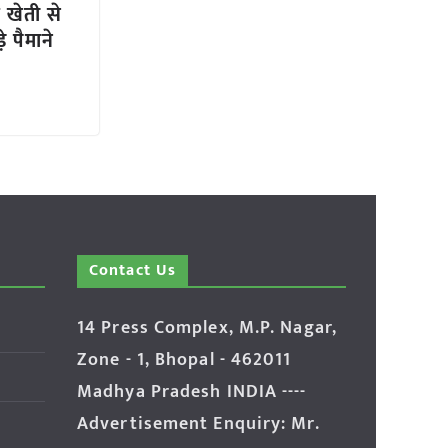
 खेती से
 पैमाने
Contact Us
14 Press Complex, M.P. Nagar,
Zone - 1, Bhopal - 462011
Madhya Pradesh INDIA ----
Advertisement Enquiry: Mr.