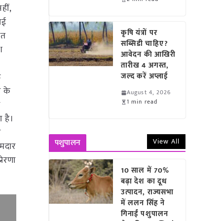
हीं,
ाई
कृषि यंत्रों पर
ात
सब्सिडी चाहिए?
श
आवेदन की आखिरी
तारीख 4 अगस्त,
ऊ
जल्द करें अप्लाई
 के
August 4, 2026
1 min read
ष
 है।
ल
View All
पशुपालन
ामदार
रेरणा
10 साल में 70%
बढ़ा देश का दूध
उत्पादन, राज्यसभा
में ललन सिंह ने
गिनाईं पशुपालन