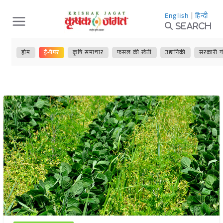
Skip
English
|
हिन्दी
to
Search
content
होम
ई-पेपर
कृषि समाचार
फसल की खेती
उद्यानिकी
सरकारी य