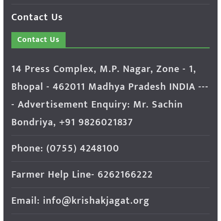
Contact Us
Contact Us
14 Press Complex, M.P. Nagar, Zone - 1,
Bhopal - 462011 Madhya Pradesh INDIA ---
- Advertisement Enquiry: Mr. Sachin
Bondriya, +91 9826021837
Phone: (0755) 4248100
Farmer Help Line- 6262166222
Email: info@krishakjagat.org