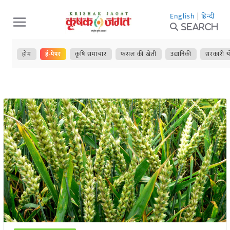
Skip
English
|
हिन्दी
to
Search
content
होम
ई-पेपर
कृषि समाचार
फसल की खेती
उद्यानिकी
सरकारी य