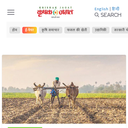
Skip
English
|
हिन्दी
to
Search
content
होम
ई-पेपर
कृषि समाचार
फसल की खेती
उद्यानिकी
सरकारी य