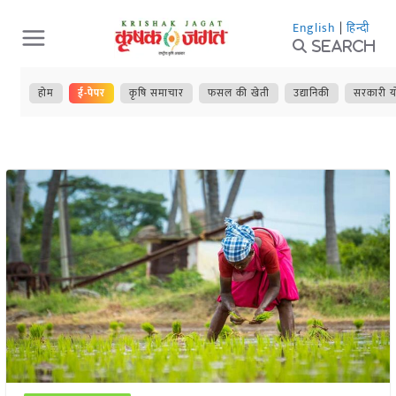
Skip
English
|
हिन्दी
to
Search
content
होम
ई-पेपर
कृषि समाचार
फसल की खेती
उद्यानिकी
सरकारी य