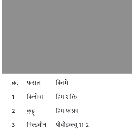
क्र.
फसल
किस्में
1
किनोवा
हिम शक्ति
2
कुट्टू
हिम फाफ्रा
3
विल्डबीन
पीबीडब्ल्यू 11-2