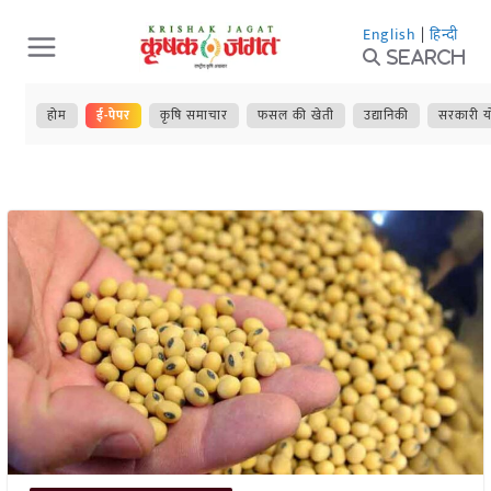
Skip
English
|
हिन्दी
to
Search
content
होम
ई-पेपर
कृषि समाचार
फसल की खेती
उद्यानिकी
सरकारी य