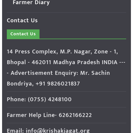
Farmer Diary
Contact Us
Contact Us
14 Press Complex, M.P. Nagar, Zone - 1,
Bhopal - 462011 Madhya Pradesh INDIA ---
- Advertisement Enquiry: Mr. Sachin
Bondriya, +91 9826021837
Phone: (0755) 4248100
Farmer Help Line- 6262166222
Email: info@krishakjagat.org