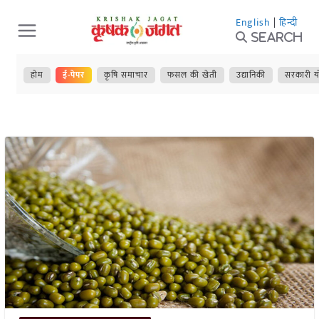
Skip
English
|
हिन्दी
to
Search
content
होम
ई-पेपर
कृषि समाचार
फसल की खेती
उद्यानिकी
सरकारी य