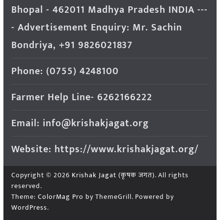
Bhopal - 462011 Madhya Pradesh INDIA ---
- Advertisement Enquiry: Mr. Sachin
Bondriya, +91 9826021837
Phone: (0755) 4248100
Farmer Help Line- 6262166222
Email: info@krishakjagat.org
Website: https://www.krishakjagat.org/
Copyright © 2026
Krishak Jagat (कृषक जगत)
. All rights
reserved.
Theme:
ColorMag Pro
by ThemeGrill. Powered by
WordPress
.