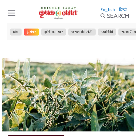
Skip
English
|
हिन्दी
to
Search
content
होम
ई-पेपर
कृषि समाचार
फसल की खेती
उद्यानिकी
सरकारी य