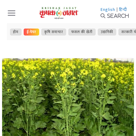
Skip
English
|
हिन्दी
to
Search
content
होम
ई-पेपर
कृषि समाचार
फसल की खेती
उद्यानिकी
सरकारी य