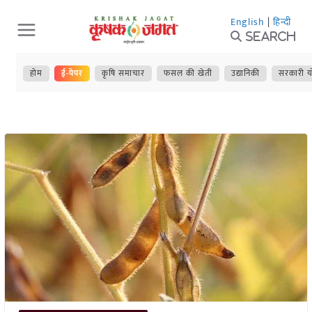
Skip
English
|
हिन्दी
to
Search
content
होम
ई-पेपर
कृषि समाचार
फसल की खेती
उद्यानिकी
सरकारी य