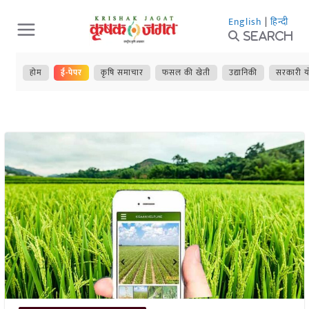
Skip
English
|
हिन्दी
to
Search
content
होम
ई-पेपर
कृषि समाचार
फसल की खेती
उद्यानिकी
सरकारी य