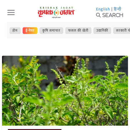
Skip
English
|
हिन्दी
to
Search
content
होम
ई-पेपर
कृषि समाचार
फसल की खेती
उद्यानिकी
सरकारी य