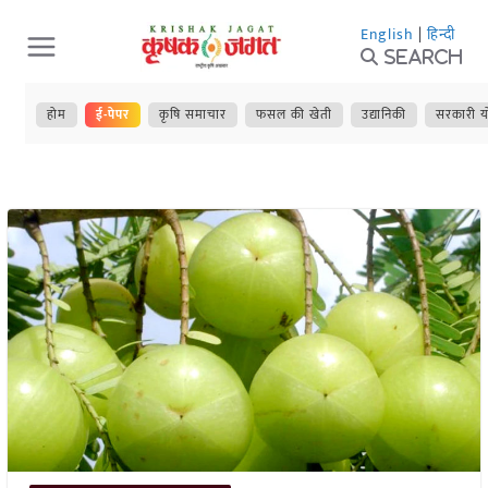
Skip
English
|
हिन्दी
to
Search
content
होम
ई-पेपर
कृषि समाचार
फसल की खेती
उद्यानिकी
सरकारी य