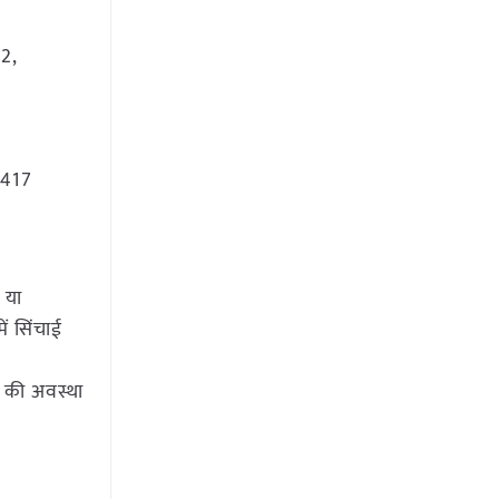
-2,
-417
 या
ं सिंचाई
े की अवस्था