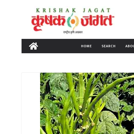
Skip
to
content
HOME
SEARCH
ABO