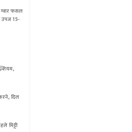
। ग्वार फसल
की उपज 15-
ैल्शियम,
 करने, दिल
ले मिट्टी