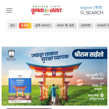
Skip
English
|
हिन्दी
to
Search
content
होम
ई-पेपर
कृषि समाचार
फसल की खेती
उद्यानिकी
सरकारी य