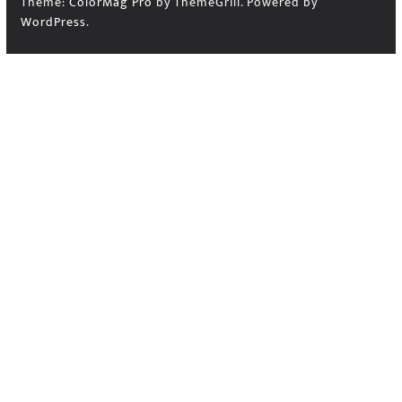
Theme:
ColorMag Pro
by ThemeGrill. Powered by
WordPress
.