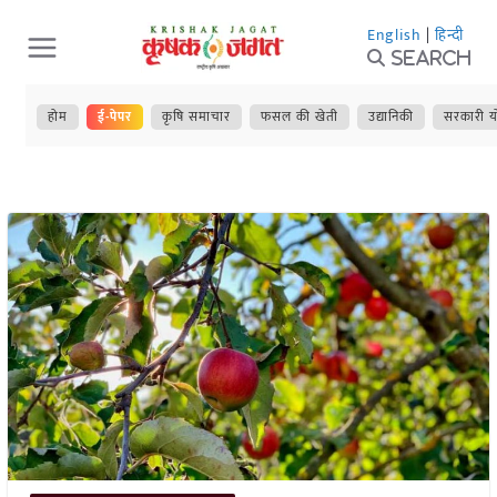
Skip
English
|
हिन्दी
to
Search
content
होम
ई-पेपर
कृषि समाचार
फसल की खेती
उद्यानिकी
सरकारी य