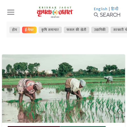
Skip
English
|
हिन्दी
to
Search
content
होम
ई-पेपर
कृषि समाचार
फसल की खेती
उद्यानिकी
सरकारी य