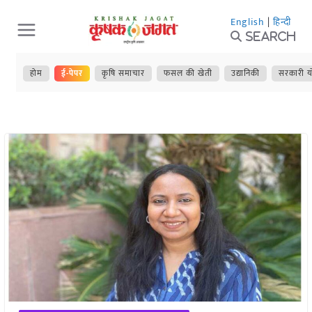
Skip
English
|
हिन्दी
to
Search
content
होम
ई-पेपर
कृषि समाचार
फसल की खेती
उद्यानिकी
सरकारी य