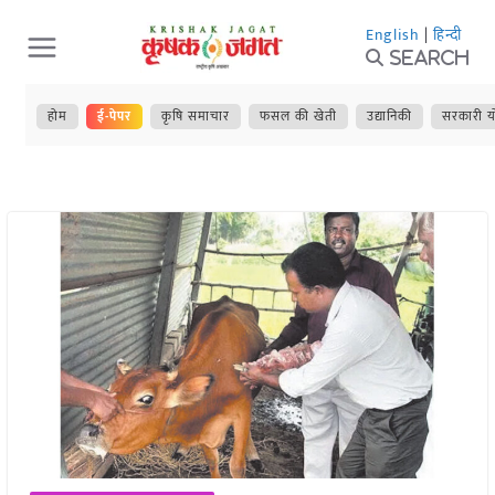
Skip
English
|
हिन्दी
to
Search
content
होम
ई-पेपर
कृषि समाचार
फसल की खेती
उद्यानिकी
सरकारी य