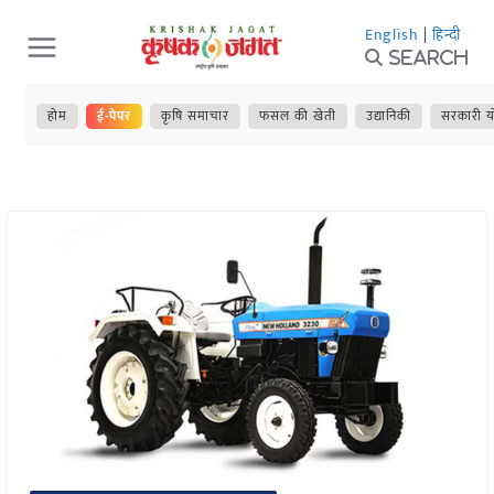
Skip
English
|
हिन्दी
to
Search
content
होम
ई-पेपर
कृषि समाचार
फसल की खेती
उद्यानिकी
सरकारी य