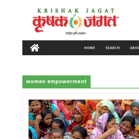
Skip
to
content
HOME
SEARCH
ABO
women empowerment