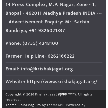
14 Press Complex, M.P. Nagar, Zone - 1,
Bhopal - 462011 Madhya Pradesh INDIA ---
- Advertisement Enquiry: Mr. Sachin
Bondriya, +91 9826021837
Phone: (0755) 4248100
Farmer Help Line- 6262166222
Email: info@krishakjagat.org
Website: https://www.krishakjagat.org/
Copyright © 2026
Krishak Jagat (कृषक जगत)
. All rights
reserved.
Theme:
ColorMag Pro
by ThemeGrill. Powered by