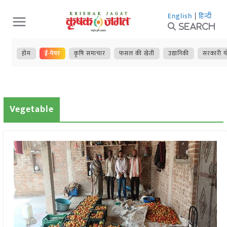
Skip
English
|
हिन्दी
to
Search
content
होम
ई-पेपर
कृषि समाचार
फसल की खेती
उद्यानिकी
सरकारी य
Vegetable