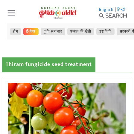
Skip
English
|
हिन्दी
to
Search
content
होम
ई-पेपर
कृषि समाचार
फसल की खेती
उद्यानिकी
सरकारी य
Thiram fungicide seed treatment