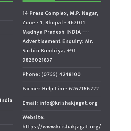
14 Press Complex, M.P. Nagar,
Zone - 1, Bhopal - 462011
Madhya Pradesh INDIA ----
Advertisement Enquiry: Mr.
Sachin Bondriya, +91
9826021837
Phone: (0755) 4248100
Farmer Help Line- 6262166222
 India
Email: info@krishakjagat.org
Website:
https://www.krishakjagat.org/