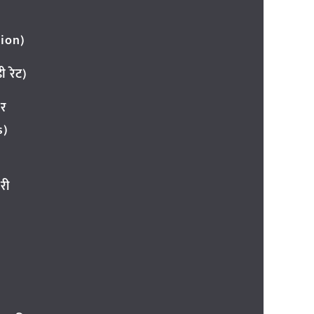
ion)
 रेट)
ार
s)
री