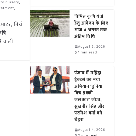
ato nursery
,
reatment
,
विभिन्न कृषि यंत्रों
हेतु आवेदन के लिए
ाटर, मिर्च
आज 4 अगस्त तक
ृषि
अंतिम तिथि
े वाली
August 5, 2026
1 min read
पंजाब में महिंद्रा
ट्रैक्टर्स का नया
अभियान ‘दुनिया
विच इक्को
ललकार’ लॉन्च,
सुखबीर सिंह और
परमिश वर्मा बने
चेहरा
August 4, 2026
2 min read