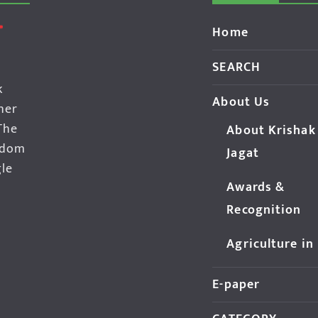
Home
SEARCH
k
About Us
her
The
About Krishak
edom
Jagat
gle
Awards &
Recognition
Agriculture in
E-paper