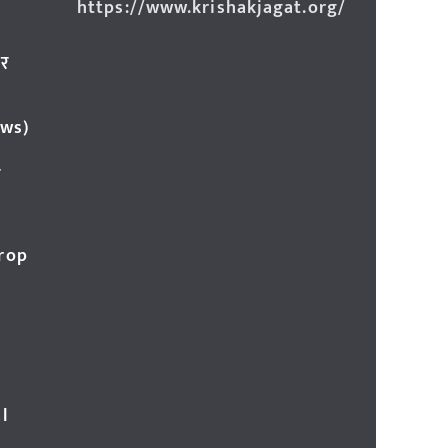
https://www.krishakjagat.org/
ार
ews)
र
Crop
l