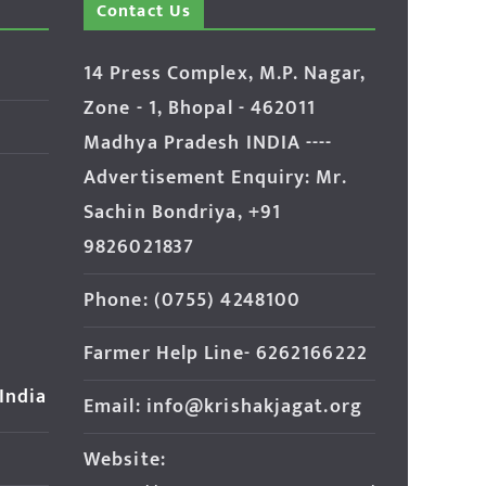
Contact Us
14 Press Complex, M.P. Nagar,
Zone - 1, Bhopal - 462011
Madhya Pradesh INDIA ----
Advertisement Enquiry: Mr.
Sachin Bondriya, +91
9826021837
Phone: (0755) 4248100
Farmer Help Line- 6262166222
 India
Email: info@krishakjagat.org
Website: