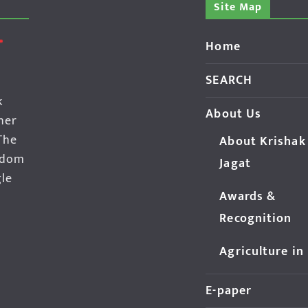
Site Map
Home
SEARCH
k
About Us
her
The
About Krishak
edom
Jagat
gle
Awards &
Recognition
Agriculture in
E-paper