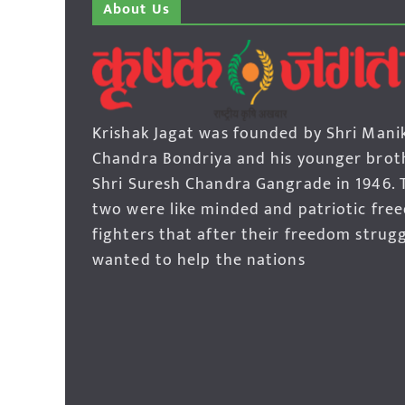
About Us
Krishak Jagat was founded by Shri Mani
Chandra Bondriya and his younger brot
Shri Suresh Chandra Gangrade in 1946. 
two were like minded and patriotic fre
fighters that after their freedom strug
wanted to help the nations