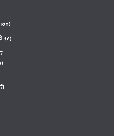
ion)
 रेट)
ार
s)
री