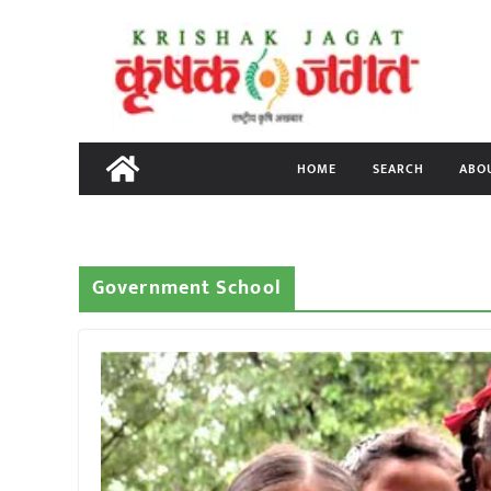
Skip
to
content
HOME
SEARCH
ABO
Government School