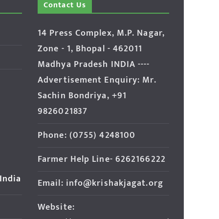
Contact Us
14 Press Complex, M.P. Nagar,
Zone - 1, Bhopal - 462011
Madhya Pradesh INDIA ----
Advertisement Enquiry: Mr.
Sachin Bondriya, +91
9826021837
Phone: (0755) 4248100
Farmer Help Line- 6262166222
 India
Email: info@krishakjagat.org
Website: