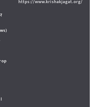
https://www.krishakjagat.org/
ार
ews)
र
Crop
l