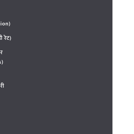
ion)
 रेट)
ार
s)
री