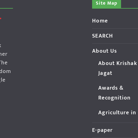
Site Map
Home
SEARCH
k
About Us
her
The
About Krishak
edom
Jagat
gle
Awards &
Recognition
Agriculture in
E-paper