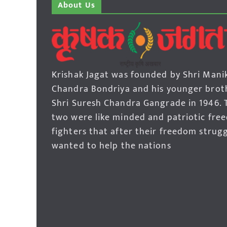
About Us
Krishak Jagat was founded by Shri Mani
Chandra Bondriya and his younger brot
Shri Suresh Chandra Gangrade in 1946. 
two were like minded and patriotic fre
fighters that after their freedom strug
wanted to help the nations