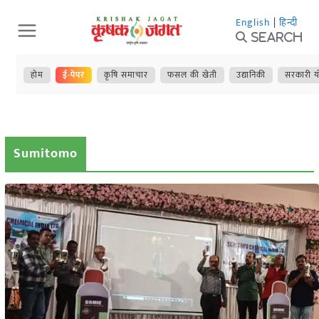
Skip
English
|
हिन्दी
to
Search
content
होम
ई-पेपर
कृषि समाचार
फसल की खेती
उद्यानिकी
सरकारी य
Sumitomo