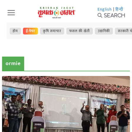
Skip
English
|
हिन्दी
to
Search
content
होम
ई-पेपर
कृषि समाचार
फसल की खेती
उद्यानिकी
सरकारी य
ormie