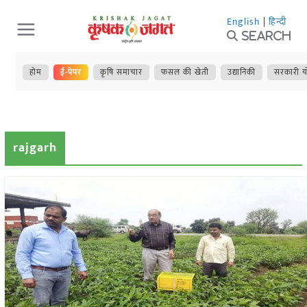
Skip
English
|
हिन्दी
to
Search
content
होम
ई-पेपर
कृषि समाचार
फसल की खेती
उद्यानिकी
सरकारी य
rajgarh