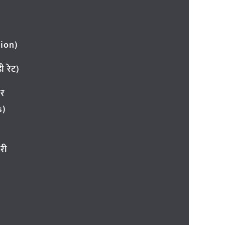
ion)
 रेट)
ार
s)
री