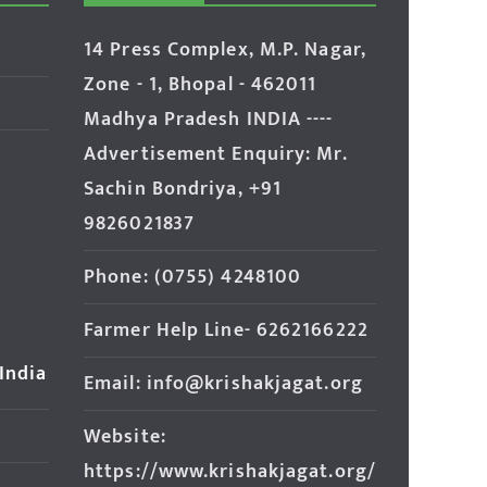
14 Press Complex, M.P. Nagar,
Zone - 1, Bhopal - 462011
Madhya Pradesh INDIA ----
Advertisement Enquiry: Mr.
Sachin Bondriya, +91
9826021837
Phone: (0755) 4248100
Farmer Help Line- 6262166222
 India
Email: info@krishakjagat.org
Website:
https://www.krishakjagat.org/