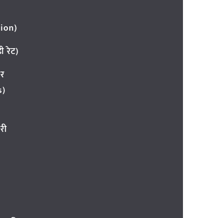
ion)
 रेट)
ार
s)
री