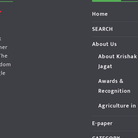
Home
SEARCH
k
About Us
her
The
About Krishak
edom
Jagat
gle
Awards &
Recognition
Agriculture in
E-paper