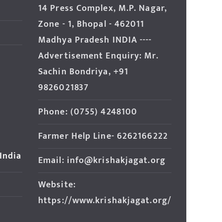
14 Press Complex, M.P. Nagar,
Zone - 1, Bhopal - 462011
Madhya Pradesh INDIA ----
Advertisement Enquiry: Mr.
Sachin Bondriya, +91
9826021837
Phone: (0755) 4248100
Farmer Help Line- 6262166222
 India
Email: info@krishakjagat.org
Website:
https://www.krishakjagat.org/