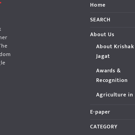
Home
SEARCH
k
About Us
her
The
About Krishak
edom
Jagat
gle
Awards &
Recognition
Agriculture in
E-paper
CATEGORY