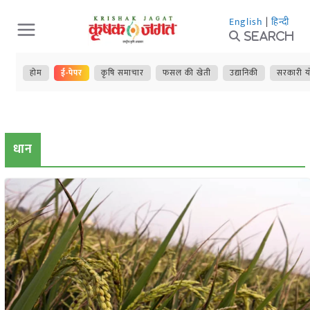
Skip
English
|
हिन्दी
to
Search
content
होम
ई-पेपर
कृषि समाचार
फसल की खेती
उद्यानिकी
सरकारी य
धान