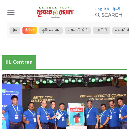
Skip
English
|
हिन्दी
to
Search
content
होम
ई-पेपर
कृषि समाचार
फसल की खेती
उद्यानिकी
सरकारी य
IIL Centran