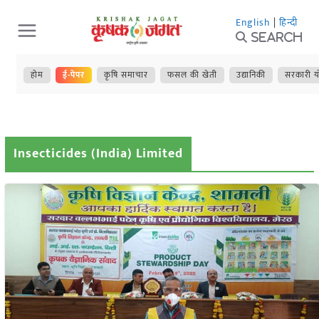
Skip
English
|
हिन्दी
to
Search
content
होम
ई-पेपर
कृषि समाचार
फसल की खेती
उद्यानिकी
सरकारी य
Insecticides (India) Limited