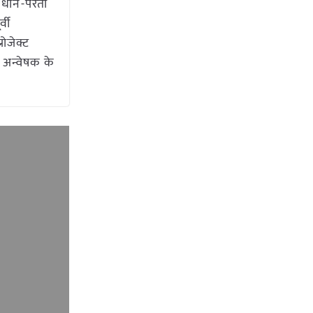
ा धान-परती
्वी
ोजेक्ट
न अन्वेषक के