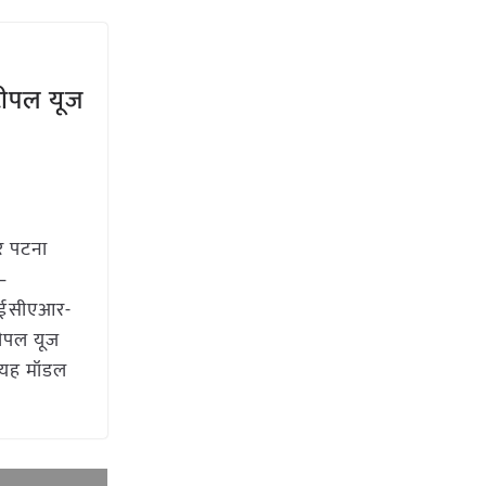
ीपल यूज
 पटना
–
(आईसीएआर-
टीपल यूज
। यह मॉडल