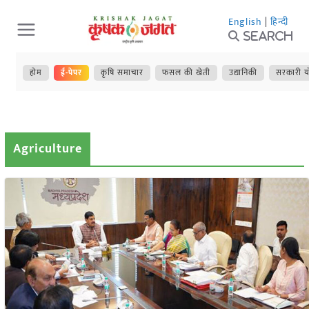
Skip
English
|
हिन्दी
to
Search
content
होम
ई-पेपर
कृषि समाचार
फसल की खेती
उद्यानिकी
सरकारी य
Agriculture