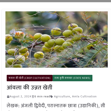
फसल की खेती (CROP CULTIVATION)
राज्य कृषि समाचार (STATE NEWS)
आंवला की उन्नत खेती
August 2, 2024
6 min read
Agriculture
,
Amla Cultivation
लेखक: अंजली द्विवेदी, परास्नातक छात्रा (उद्यानिकी), सी