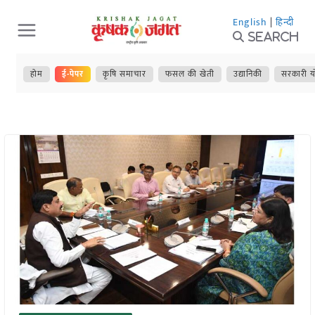
Skip
English
|
हिन्दी
to
Search
content
होम
ई-पेपर
कृषि समाचार
फसल की खेती
उद्यानिकी
सरकारी य