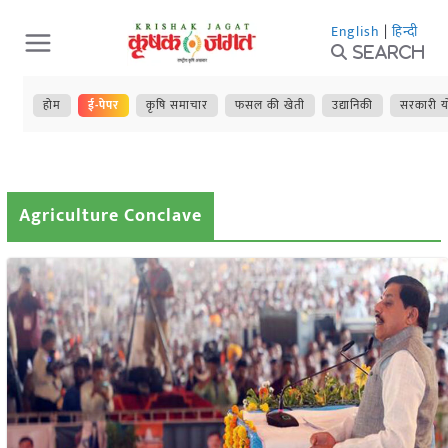
Skip
English
|
हिन्दी
to
Search
content
होम
ई-पेपर
कृषि समाचार
फसल की खेती
उद्यानिकी
सरकारी य
Agriculture Conclave