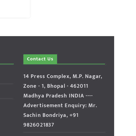
Contact Us
14 Press Complex, M.P. Nagar,
Zone - 1, Bhopal - 462011
Madhya Pradesh INDIA ----
Advertisement Enquiry: Mr.
Sachin Bondriya, +91
9826021837