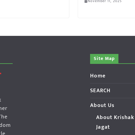
November 11, 2025
Site Map
Home
SEARCH
k
About Us
her
The
About Krishak
edom
Jagat
gle