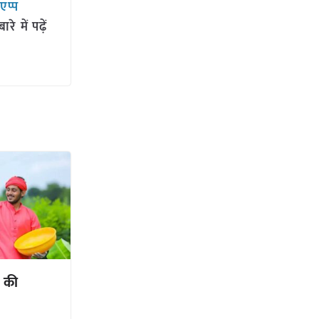
सएप्प
 में पढ़ें
क की