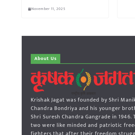
November 11, 2025
About Us
Krishak Jagat was founded by Shri Mani
Chandra Bondriya and his younger brot
Shri Suresh Chandra Gangrade in 1946. 
two were like minded and patriotic fre
fighters that after their freedom strug