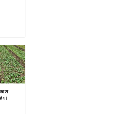
विकास
टियां