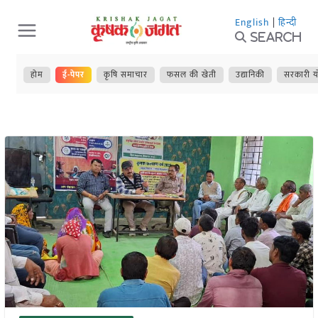
Skip
English
|
हिन्दी
to
Search
content
होम
ई-पेपर
कृषि समाचार
फसल की खेती
उद्यानिकी
सरकारी य