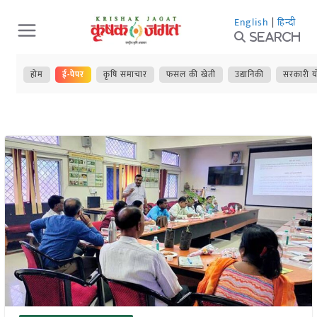
Skip
English
|
हिन्दी
to
Search
content
होम
ई-पेपर
कृषि समाचार
फसल की खेती
उद्यानिकी
सरकारी य