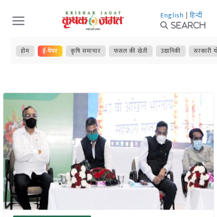
Skip
English
|
हिन्दी
to
Search
content
होम
ई-पेपर
कृषि समाचार
फसल की खेती
उद्यानिकी
सरकारी य