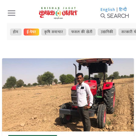
Skip
English
|
हिन्दी
to
Search
content
होम
ई-पेपर
कृषि समाचार
फसल की खेती
उद्यानिकी
सरकारी य