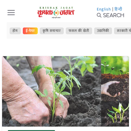
Skip
English
|
हिन्दी
to
Search
content
होम
ई-पेपर
कृषि समाचार
फसल की खेती
उद्यानिकी
सरकारी य