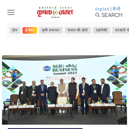
Skip
English
|
हिन्दी
to
Search
content
होम
ई-पेपर
कृषि समाचार
फसल की खेती
उद्यानिकी
सरकारी य