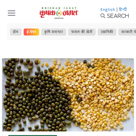
Skip
English
|
हिन्दी
to
Search
content
होम
ई-पेपर
कृषि समाचार
फसल की खेती
उद्यानिकी
सरकारी य