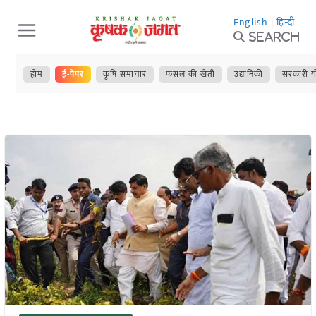
Skip
English
|
हिन्दी
to
Search
content
होम
ई-पेपर
कृषि समाचार
फसल की खेती
उद्यानिकी
सरकारी य