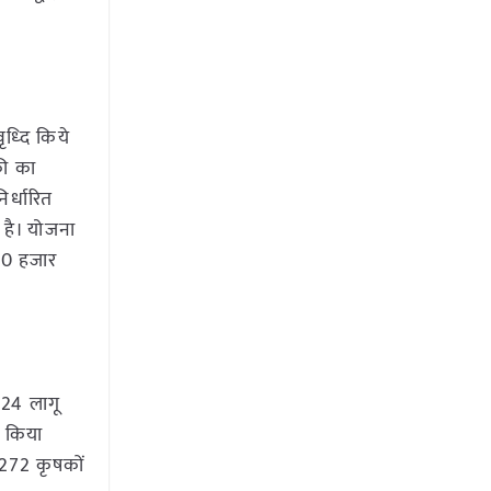
वृध्दि किये
की का
र्धारित
ी है। योजना
20 हजार
2024 लागू
त किया
 272 कृषकों