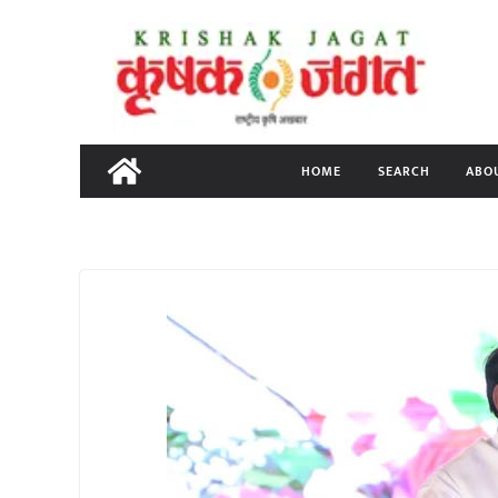
Skip
to
content
HOME
SEARCH
ABO